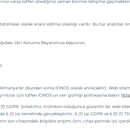
arınız varsa lütfen istediğiniz zaman bizimle iletişime geçmekte
atistiksel olarak analiz edilme olasılığı vardır. Bu tür analizler 
 aşağıdaki Veri Koruma Beyanımıza başvurun.
z:
Almanya'dır (bundan sonra IONOS olarak anılacaktır). Web sitemi
yrıntılar için lütfen IONOS'un veri gizliliği politikasına bakın:
http
1) (f) GDPR. Şirketimiz, mümkün olduğunca güvenilir bir web si
 (1) (a) temelinde gerçekleştirilir. 6 (1) (a) GDPR ve § 25 (1) T
 son cihazındaki bilgilere erişimi (örn. cihaz parmak izi) içerd