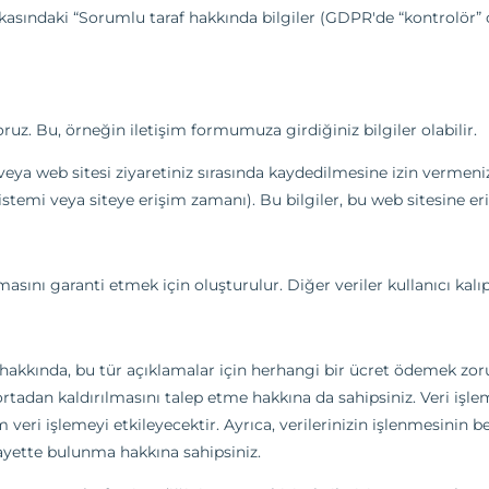
olitikasındaki “Sorumlu taraf hakkında bilgiler (GDPR'de “kontrolör
ruz. Bu, örneğin iletişim formumuza girdiğiniz bilgiler olabilir.
veya web sitesi ziyaretiniz sırasında kaydedilmesine izin vermeni
 sistemi veya siteye erişim zamanı). Bu bilgiler, bu web sitesine er
masını garanti etmek için oluşturulur. Diğer veriler kullanıcı kalıpl
ları hakkında, bu tür açıklamalar için herhangi bir ücret ödemek 
ortadan kaldırılmasını talep etme hakkına da sahipsiniz. Veri işlem
eri işlemeyi etkileyecektir. Ayrıca, verilerinizin işlenmesinin bel
ayette bulunma hakkına sahipsiniz.