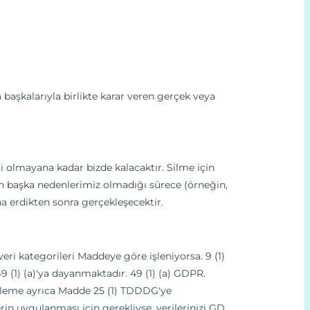
a başkalarıyla birlikte karar veren gerçek veya
rli olmayana kadar bizde kalacaktır. Silme için
rilen başka nedenlerimiz olmadığı sürece (örneğin,
na erdikten sonra gerçekleşecektir.
veri kategorileri Maddeye göre işleniyorsa. 9 (1)
 (1) (a)'ya dayanmaktadır. 49 (1) (a) GDPR.
 işleme ayrıca Madde 25 (1) TDDDG'ye
in uygulanması için gerekliyse, verilerinizi GD