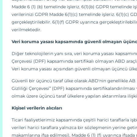
Madde 6 (1) (b) temelinde işleriz. 6(1)(b) GDPR temelinde i
verilerinizi GDPR Madde 6(1)(c) temelinde işleriz. 6(1)(c)
gerçekleştirilebilir. 6(1)(f) GDPR uyarınca gerçekleştirilebili
verilmektedir.
Veri koruma yasası kapsamında güvenli olmayan üçüncü t
Diğer teknolojilerin yanı sıra, veri koruma yasası kapsamın
Çerçevesi (DPF) kapsamında sertifikalı olmayan ABD araçlarını 
Veri koruma yasası açısından güvenli olmayan üçüncü ülkel
Güvenli bir üçüncü taraf ülke olarak ABD'nin genellikle AB i
Gizliliği Çerçevesi” (DPF) kapsamında sertifikalandırılması
olmak üzere üçüncü taraf ülkelere yapılan aktarımlara ilişkin 
Kişisel verilerin alıcıları
Ticari faaliyetlerimiz kapsamında çeşitli harici taraflarla iş
verileri harici taraflara yalnızca bir sözleşmenin yerine ge
makamlarına ifşa edilmesi), Madde 6 (1) (f) uyarınca ifşada