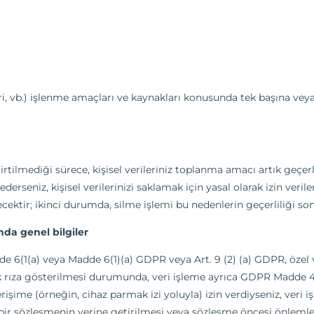
leri, vb.) işlenme amaçları ve kaynakları konusunda tek başına vey
lirtilmediği sürece, kişisel verileriniz toplanma amacı artık geçe
l ederseniz, kişisel verilerinizi saklamak için yasal olarak izin ve
necektir; ikinci durumda, silme işlemi bu nedenlerin geçerliliği so
da genel bilgiler
dde 6(1(a) veya Madde 6(1)(a) GDPR veya Art. 9 (2) (a) GDPR, özel 
k rıza gösterilmesi durumunda, veri işleme ayrıca GDPR Madde 49
rişime (örneğin, cihaz parmak izi yoluyla) izin verdiyseniz, veri
 bir sözleşmenin yerine getirilmesi veya sözleşme öncesi önlemler