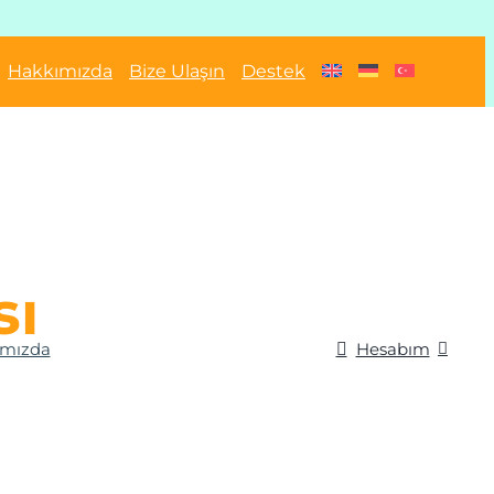
Hakkımızda
Bize Ulaşın
Destek
sı
ımızda
Hesabım