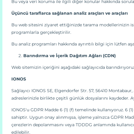
Bu veya veri koruma ile ilgili diğer konular hakkında sorul
Üçüncü taraflarca sağlanan analiz araçları ve araçları
Bu web sitesini ziyaret ettiğinizde tarama modellerinizin ist
programlarla gerçekleştirilir.
Bu analiz programları hakkında ayrıntılı bilgi için lütfen
Barındırma ve İçerik Dağıtım Ağları (CDN)
Web sitemizin içeriğini aşağıdaki sağlayıcıda barındırıyoru
IONOS
Sağlayıcı IONOS SE, Elgendorfer Str. 57, 56410 Montabaur, 
adreslerinizle birlikte çeşitli günlük dosyalarını kaydeder. A
IONOS'u GDPR Madde 6 (1) (f) temelinde kullanıyoruz. 6 (
sahiptir. Uygun onay alınmışsa, işleme yalnızca GDPR Madde 6
çerezlerin depolanmasını veya TDDDG anlamında kullanıcının
edilebilir.