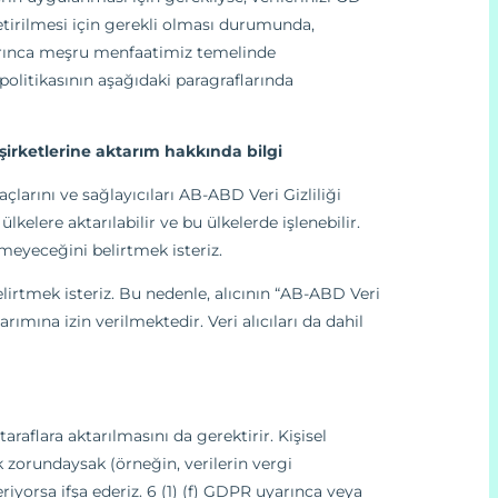
getirilmesi için gerekli olması durumunda,
uyarınca meşru menfaatimiz temelinde
k politikasının aşağıdaki paragraflarında
irketlerine aktarım hakkında bilgi
larını ve sağlayıcıları AB-ABD Veri Gizliliği
lkelere aktarılabilir ve bu ülkelerde işlenebilir.
meyeceğini belirtmek isteriz.
elirtmek isteriz. Bu nedenle, alıcının “AB-ABD Veri
mına izin verilmektedir. Veri alıcıları da dahil
taraflara aktarılmasını da gerektirir. Kişisel
k zorundaysak (örneğin, verilerin vergi
iyorsa ifşa ederiz. 6 (1) (f) GDPR uyarınca veya