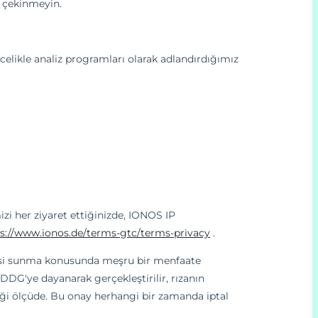
n çekinmeyin.
öncelikle analiz programları olarak adlandırdığımız
zi her ziyaret ettiğinizde, IONOS IP
s://www.ionos.de/terms-gtc/terms-privacy
.
tesi sunma konusunda meşru bir menfaate
DDDG'ye dayanarak gerçekleştirilir, rızanın
iği ölçüde. Bu onay herhangi bir zamanda iptal