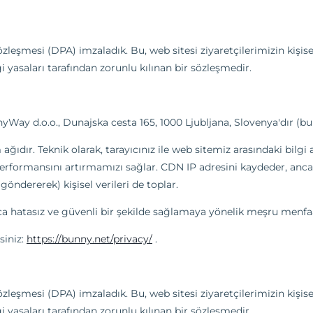
özleşmesi (DPA) imzaladık. Bu, web sitesi ziyaretçilerimizin kişis
i yasaları tarafından zorunlu kılınan bir sözleşmedir.
yWay d.o.o., Dunajska cesta 165, 1000 Ljubljana, Slovenya'dır (b
ağıdır. Teknik olarak, tarayıcınız ile web sitemiz arasındaki bilgi
ve performansını artırmamızı sağlar. CDN IP adresini kaydeder, anca
öndererek) kişisel verileri de toplar.
hatasız ve güvenli bir şekilde sağlamaya yönelik meşru menfaa
siniz:
https://bunny.net/privacy/
.
özleşmesi (DPA) imzaladık. Bu, web sitesi ziyaretçilerimizin kişis
i yasaları tarafından zorunlu kılınan bir sözleşmedir.