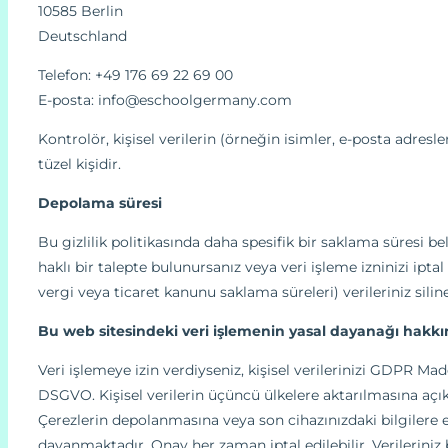
10585 Berlin
Deutschland
Telefon: +49 176 69 22 69 00
E-posta: info@eschoolgermany.com
Kontrolör, kişisel verilerin (örneğin isimler, e-posta adres
tüzel kişidir.
Depolama süresi
Bu gizlilik politikasında daha spesifik bir saklama süresi be
haklı bir talepte bulunursanız veya veri işleme izninizi ipta
vergi veya ticaret kanunu saklama süreleri) verileriniz sili
Bu web sitesindeki veri işlemenin yasal dayanağı hakkın
Veri işlemeye izin verdiyseniz, kişisel verilerinizi GDPR Ma
DSGVO. Kişisel verilerin üçüncü ülkelere aktarılmasına açı
Çerezlerin depolanmasına veya son cihazınızdaki bilgilere e
dayanmaktadır. Onay her zaman iptal edilebilir. Verileriniz