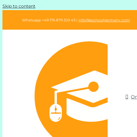
Skip to content
Whatsapp +49 176 879 329 43 |
info@eschoolgermany.com
On