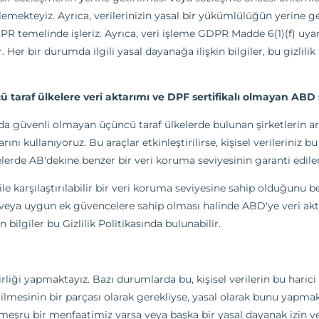
şlemekteyiz. Ayrıca, verilerinizin yasal bir yükümlülüğün yerine 
 GDPR temelinde işleriz. Ayrıca, veri işleme GDPR Madde 6(1)(f) 
r. Her bir durumda ilgili yasal dayanağa ilişkin bilgiler, bu gizlili
araf ülkelere veri aktarımı ve DPF sertifikalı olmayan ABD ş
da güvenli olmayan üçüncü taraf ülkelerde bulunan şirketlerin araç
kullanıyoruz. Bu araçlar etkinleştirilirse, kişisel verileriniz bu ü
erde AB'dekine benzer bir veri koruma seviyesinin garanti edile
le karşılaştırılabilir bir veri koruma seviyesine sahip olduğunu b
 veya uygun ek güvencelere sahip olması halinde ABD'ye veri aktarı
bilgiler bu Gizlilik Politikasında bulunabilir.
birliği yapmaktayız. Bazı durumlarda bu, kişisel verilerin bu harici 
tirilmesinin bir parçası olarak gerekliyse, yasal olarak bunu yapma
 meşru bir menfaatimiz varsa veya başka bir yasal dayanak izin ver