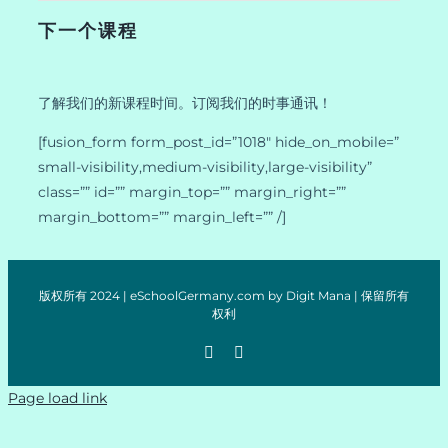
下一个课程
了解我们的新课程时间。订阅我们的时事通讯！
[fusion_form form_post_id=”1018″ hide_on_mobile=”
small-visibility,medium-visibility,large-visibility”
class=”” id=”” margin_top=”” margin_right=””
margin_bottom=”” margin_left=”” /]
版权所有 2024 | eSchoolGermany.com by Digit Mana | 保留所有
权利
Page load link