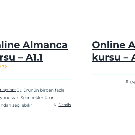
line Almanca
Online 
rsu – A1.1
kursu – 
8.32
De
t options
Bu ürünün birden fazla
yonu var. Seçenekler ürün
ından seçilebilir
Details