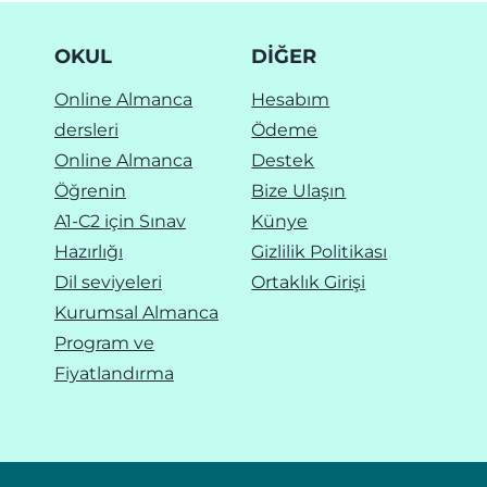
OKUL
DIĞER
Online Almanca
Hesabım
dersleri
Ödeme
Online Almanca
Destek
Öğrenin
Bize Ulaşın
A1-C2 için Sınav
Künye
Hazırlığı
Gizlilik Politikası
Dil seviyeleri
Ortaklık Girişi
Kurumsal Almanca
Program ve
Fiyatlandırma