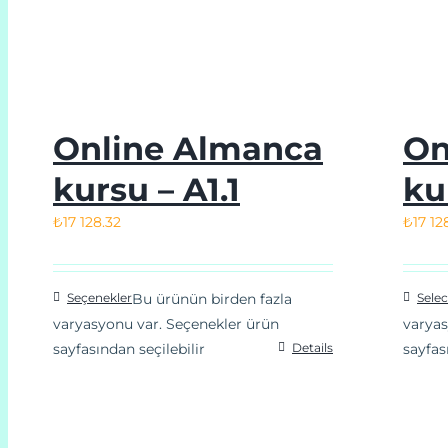
Online Almanca
On
kursu – A1.1
ku
₺
17 128.32
₺
17 12
Seçenekler
Bu ürünün birden fazla
Selec
varyasyonu var. Seçenekler ürün
varyas
sayfasından seçilebilir
Details
sayfas