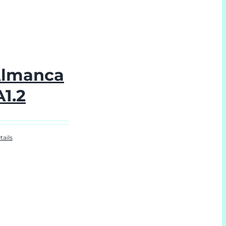
Almanca
A1.2
tails