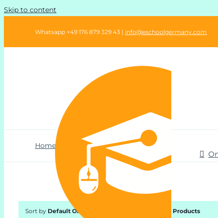
Skip to content
Whatsapp +49 176 879 329 43 |
info@eschoolgermany.com
Home
»
Shop
On
Sort by
Default Order
Show
12 Products