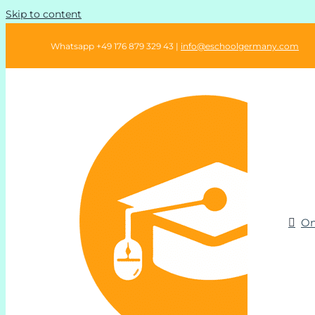
Skip to content
Whatsapp +49 176 879 329 43 |
info@eschoolgermany.com
On