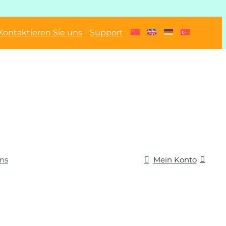
Kontaktieren Sie uns
Support
n
ns
Mein Konto