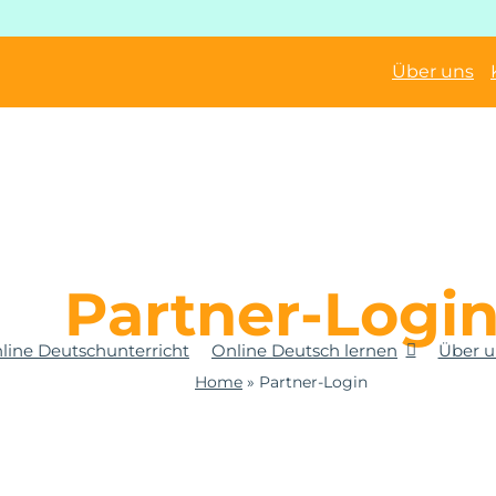
Über uns
Partner-Logi
line Deutschunterricht
Online Deutsch lernen
Über u
Home
»
Partner-Login