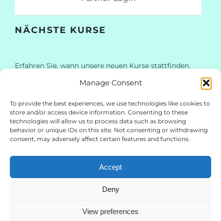
NÄCHSTE KURSE
Erfahren Sie, wann unsere neuen Kurse stattfinden.
Melden Sie sich für unseren Newsletter an!
Manage Consent
To provide the best experiences, we use technologies like cookies to
store and/or access device information. Consenting to these
technologies will allow us to process data such as browsing
behavior or unique IDs on this site. Not consenting or withdrawing
consent, may adversely affect certain features and functions.
Abonnieren
Accept
Deny
© Copyright 2024 | eSchoolGermany.com by Digit Mana | Alle
View preferences
Rechte vorbehalten