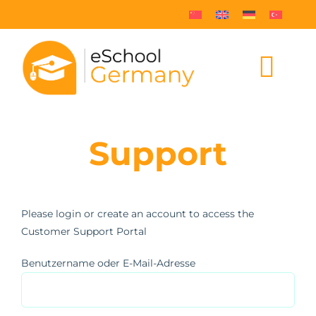
Skip
to
content
Togg
Navi
Online Deutschunterricht
Support
Stundenplan und Preise
Online Deutsch lernen
Please login or create an account to access the
Customer Support Portal
Über uns
Benutzername oder E-Mail-Adresse
Kontaktieren Sie uns